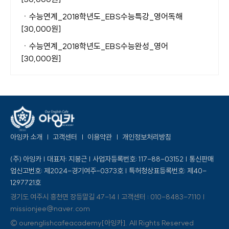
ㆍ
수능연계_2018학년도_EBS수능특강_영어독해
[30,000원]
ㆍ
수능연계_2018학년도_EBS수능완성_영어
[30,000원]
아잉카 소개
고객센터
이용약관
개인정보처리방침
(주) 아잉카 | 대표자: 지봉근 | 사업자등록번호: 117-88-03152 | 통신판매
업신고번호: 제2024-경기여주-0373호 | 특허청상표등록번호: 제40-
1297721호
경기도 여주시 흥천면 장등말길 47-14 | 고객센터 : 010-8483-7110 |
missionjee@naver.com
© ourenglishcafeacademy[아잉카]. All Rights Reserved